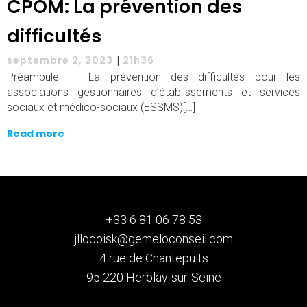
CPOM: La prévention des
difficultés
|
septembre 2, 2023
21h36
Préambule La prévention des difficultés pour les
associations gestionnaires d’établissements et services
sociaux et médico-sociaux (ESSMS)[…]
Read more
+33 6 81 06 78 53
jllodoisk@gemeloconseil.com
4 rue de Chantepuits
95 220 Herblay-sur-Seine